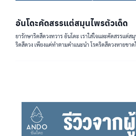
อันโดะคัดสรรแต่สมุนไพรตัวเด็ด
ยารักษาริดสีดวงทวาร อันโดะ เราใส่ใจและคัดสรรแต่สม
ริดสีดวง เพียงแค่ทำตามคำแนะนำ โรคริดสีดวงหายขาดไ