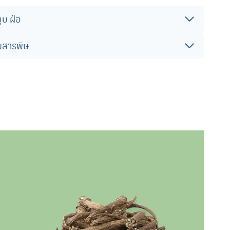
ุบ ฝ่อ
สารพิษ