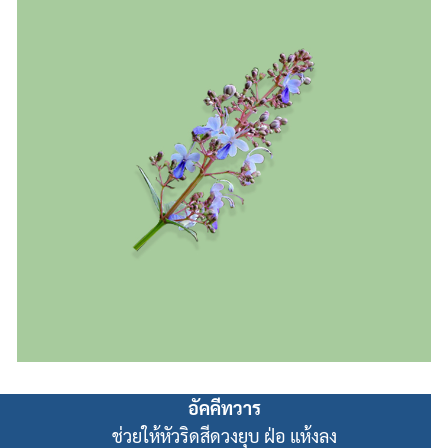
อัคคีทวาร
ช่วยให้หัวริดสีดวงยุบ ฝ่อ แห้งลง