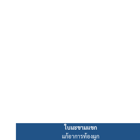
ใบมะขามแขก
แก้อาการท้องผูก